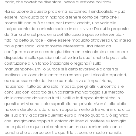
parla, che dovrebbe diventare invece questione politica».
«La soluzione di questo problema  sottolinea il sindacalista – può
essere individuata cominciando a tenere conto del fatto che il
monte fitti non può essere, per i motivi addotti, una variabile
indipendente dal contesto sociale in cui si vive.» Da qui le proposte
del Sunia che sul problema del fitto casa è spesso intervenuto. «Il
fitto  ha detto Surace – deve essere modulato attraverso una intesa
tra le parti sociali direttamente interessate. Una intesa da
configurare come accordo giuridicamente vincolante e contenere
disposizioni sulle questioni abitative tra le quali anche la possibile
costituzione di un fondo (nazionale o regionali) sulla
manutenzione». Emilio Surace si è detto favorevole a criteri di
«defiscalizzazione delle entrate da canoni, per i piccoli proprietari,
ed abbassamento del livello complessivo di imposizione,
riducendo il tutto ad una sola imposta, per gli altri». Lincontro si è
concluso con laccordo di un costante monitoraggio sul mercato
della casa che denunci a tutti i livelli le forti speculazioni che in
questi anni vi sono state soprattutto nel privato: «Non è tollerabile 
ha considerato Laratta  che un appartamento di tre vani in una città
del sud arrivi a costare duemila euro al metro quadro. Ciò significa
che una giovane coppia è lontana dallidea di mettere su famiglia
tanto più che a quella di contrarre un mutuo trentennale con le
banche che assorbe per tre quarti lo stipendio medio mensile.