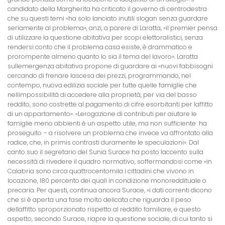
candidato della Margherita ha criticato il governo di centrodestra
che su questi temi «ha solo lanciato inutili slogan senza guardare
seriamente al problema», anzi, a parere di Laratta, «il premier pensa
di utilizzare la questione abitativa per scopi elettoralistici, senza
rendersi conto che il problema casa esiste, è drammatico e
prorompente almeno quanto lo sia il tema del lavoro». Laratta
sullemergenza abitativa propone di guardare ai «nuovi fabbisogni
cercando di frenare lascesa dei prezzi, programmando, nel
contempo, nuova edilizia sociale per tutte quelle famiglie che
nellimpossibilità di accedere alla proprietà, per via del basso
reddito, sono costrette al pagamento di cifre esorbitanti per laffitto
di un appartamento». «Lerogazione di contributi per aiutare le
famiglie meno abbienti è un aspetto utile, ma non sufficiente  ha
proseguito – a risolvere un problema che invece va affrontato alla
radice, che, in primis contrasti duramente le speculazioni». Dal
canto suo il segretario del Sunia Surace ha posto laccento sulla
necessità di rivedere il quadro normativo, soffermandosi come «in
Calabria sono circa quattrocentomila i cittadini che vivono in
locazione, l80 percento dei quali in condizione monoreddituale o
precaria. Per questi, continua ancora Surace, «i dati correnti dicono
che si è aperta una fase molto delicata che riguarda il peso
dellaffitto sproporzionato rispetto al reddito familiare, e questo
aspetto, secondo Surace, riapre la questione sociale, di cui tanto si