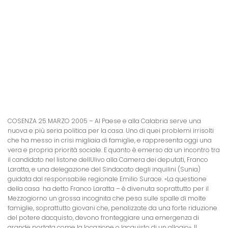
COSENZA 25 MARZO 2005 –
Al Paese e alla Calabria serve una
nuova e più seria politica per la casa. Uno di quei problemi irrisolti
che ha messo in crisi migliaia di famiglie, e rappresenta oggi una
vera e propria priorità sociale. E quanto è emerso da un incontro tra
il candidato nel listone dellUlivo alla Camera dei deputati, Franco
Laratta, e una delegazione del Sindacato degli inquilini (Sunia)
guidata dal responsabile regionale Emilio Surace. «La questione
della casa  ha detto Franco Laratta – è divenuta soprattutto per il
Mezzogiorno un grossa incognita che pesa sulle spalle di molte
famiglie, soprattutto giovani che, penalizzate da una forte riduzione
del potere dacquisto, devono fronteggiare una emergenza di
grande portata come la locazione o lacquisto di un allogio». Il