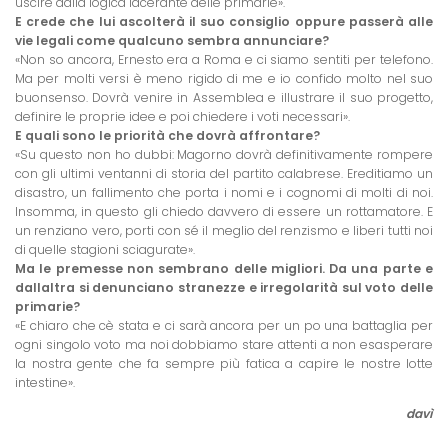
uscire dalla logica lacerante delle primarie».
E crede che lui ascolterà il suo consiglio oppure passerà alle
vie legali come qualcuno sembra annunciare?
«Non so ancora, Ernesto era a Roma e ci siamo sentiti per telefono.
Ma per molti versi è meno rigido di me e io confido molto nel suo
buonsenso. Dovrà venire in Assemblea e illustrare il suo progetto,
definire le proprie idee e poi chiedere i voti necessari».
E quali sono le priorità che dovrà affrontare?
«Su questo non ho dubbi: Magorno dovrà definitivamente rompere
con gli ultimi ventanni di storia del partito calabrese. Ereditiamo un
disastro, un fallimento che porta i nomi e i cognomi di molti di noi.
Insomma, in questo gli chiedo davvero di essere un rottamatore. E
un renziano vero, porti con sé il meglio del renzismo e liberi tutti noi
di quelle stagioni sciagurate».
Ma le premesse non sembrano delle migliori. Da una parte e
dallaltra si denunciano stranezze e irregolarità sul voto delle
primarie?
«E chiaro che cè stata e ci sarà ancora per un po una battaglia per
ogni singolo voto ma noi dobbiamo stare attenti a non esasperare
la nostra gente che fa sempre più fatica a capire le nostre lotte
intestine».
davì