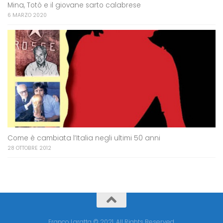
Mina, Totò e il giovane sarto calabrese
6 MARZO 2020
Come è cambiata l’Italia negli ultimi 50 anni
28 OTTOBRE 2012
Franco Laratta © 2021. All Rights Reserved.