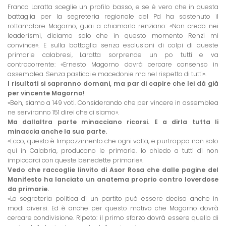
Franco Laratta sceglie un profilo basso, e se è vero che in questa
battaglia per la segreteria regionale del Pd ha sostenuto il
rottamatore Magorno, guai a chiamarlo renziano: «Non credo nei
leaderismi, diciamo solo che in questo momento Renzi mi
convince». E sulla battaglia senza esclusioni di colpi di queste
primarie calabresi, Laratta sorprende un po tutti e va
controcorrente: «Ernesto Magorno dovrà cercare consenso in
assemblea. Senza pasticci e macedonie ma nel rispetto di tutti».
I risultati si sapranno domani, ma par di capire che lei dà già
per vincente Magorno!
«Beh, siamo a 149 voti. Considerando che per vincere in assemblea
ne serviranno 151 direi che ci siamo».
Ma dallaltra parte minacciano ricorsi. E a dirla tutta li
minaccia anche la sua parte.
«Ecco, questo è limpazzimento che ogni volta, e purtroppo non solo
qui in Calabria, producono le primarie. Io chiedo a tutti di non
impiccarci con queste benedette primarie».
Vedo che raccoglie linvito di Asor Rosa che dalle pagine del
Manifesto ha lanciato un anatema proprio contro loverdose
da primarie.
«La segreteria politica di un partito può essere decisa anche in
modi diversi. Ed è anche per questo motivo che Magorno dovrà
cercare condivisione. Ripeto: il primo sforzo dovrà essere quello di