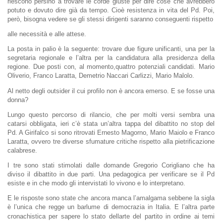
riescono persino a trovare le corde giuste per dire cose che avrebbero
potuto e dovuto dire già da tempo. Cioè resistenza in vita del Pd. Poi,
però, bisogna vedere se gli stessi dirigenti saranno conseguenti rispetto
alle necessità e alle attese.
La posta in
palio è la seguen
te: trovare due figure unificanti, una per la
segretaria regionale e l’altra per la candidatura alla presidenza della
regione. Due posti con, al momento,quattro potenziali candidati. Mario
Oliverio, Franco Laratta, Demetrio Naccari Carlizzi, Mario Malolo.
Al netto degli outsider il cui profilo non è ancora emerso. E se fosse una
donna?
Lungo questo percorso di rilancio, che per molti versi sembra una
catarsi obbligata, ieri c’è stata un’altra tappa del dibattito no stop del
Pd. A Girifalco si sono ritrovati Ernesto Magorno, Mario Maiolo e Franco
Laratta, ovvero tre diverse sfumature critiche rispetto alla pietrificazione
calabrese.
I tre sono stati stimolati dalle domande Gregorio Corigliano che ha
diviso il dibattito in due parti. Una pedagogica per verificare se il Pd
esiste e in che modo gli intervistati lo vivono e lo interpretano.
E le risposte sono state che ancora manca l’amalgama sebbene la sigla
è l’unica che regge un barlume di democrazia in Italia. E l’altra parte
cronachistica per sapere lo stato dellarte del partito in ordine ai temi