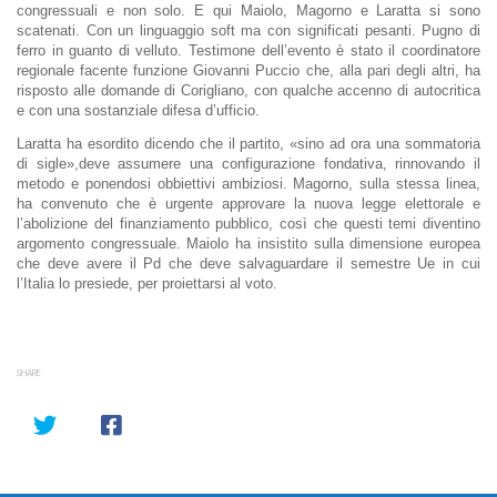
congressuali e non solo. E qui Maiolo, Magorno e Laratta si sono
scatenati. Con un linguaggio soft ma con significati pesanti. Pugno di
ferro in guanto di velluto. Testimone dell’evento è stato il coordinatore
regionale facente funzione Giovanni Puccio che, alla pari degli altri, ha
risposto alle domande di Corigliano, con qualche accenno di autocritica
e con una sostanziale difesa d’ufficio.
Laratta ha esordito dicendo che il partito, «sino ad ora una sommatoria
di sigle»,deve assumere una configurazione fondativa, rinnovando il
metodo e ponendosi obbiettivi ambiziosi. Magorno, sulla stessa linea,
ha convenuto che è urgente approvare la nuova legge elettorale e
l’abolizione del finanziamento pubblico, così che questi temi diventino
argomento congressuale. Maiolo ha insistito sulla dimensione europea
che deve avere il Pd che deve salvaguardare il semestre Ue in cui
l’Italia lo presiede, per proiettarsi al voto.
SHARE