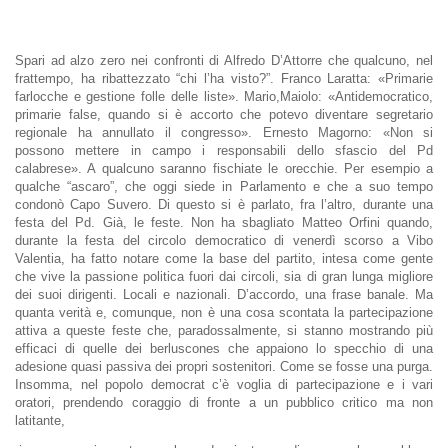
Spari ad alzo zero nei confronti di Alfredo D’Attorre che qualcuno, nel
frattempo, ha ribattezzato “chi l’ha visto?”. Franco Laratta: «Primarie
farlocche e gestione folle delle liste». Mario,Maiolo: «Antidemocratico,
primarie false, quando si è accorto che potevo diventare segretario
regionale ha annullato il congresso». Ernesto Magorno: «Non si
possono mettere in campo i responsabili dello sfascio del Pd
calabrese». A
qualcuno
saranno fischiate le orecchie. Per esempio a
qualche “ascaro”, che oggi siede in Parlamento e che a suo tempo
condonò Capo Suvero. Di questo si è parlato, fra l’altro, durante una
festa del Pd. Già, le feste. Non ha sbagliato Matteo Orfini quando,
durante la festa del circolo democratico di venerdì scorso a Vibo
Valentia, ha fatto notare come la base del partito, intesa come gente
che vive la passione politica fuori dai circoli, sia di gran lunga migliore
dei suoi dirigenti. Locali e nazionali. D’accordo, una frase banale. Ma
quanta verità e, comunque, non è una cosa scontata la partecipazione
attiva a queste feste che, paradossalmente, si stanno mostrando più
efficaci di quelle dei berluscones che appaiono lo specchio di una
adesione quasi passiva dei propri sostenitori. Come se fosse una purga.
Insomma, nel popolo democrat c’è voglia di partecipazione e i
vari
oratori, prenden
do coraggio di fronte a un pubblico critico ma non
latitante,