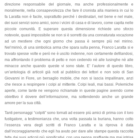
direzione responsabile del giornale, ma anche professionalmente e
moralmente, nella consapevolezza che fare il cronista alla maniera in cui lo
fa Laratta non è facile, soprattutto perché i destinatari, nel bene e nel male,
dei suoi servizi sono amici, sono i vicini di casa e di lavoro, come capita nelle
piccole comunità. E superare questa dimensione richiede uno sforzo
notevole, quasi impossibile se non si è sorretti da una connaturata vocazione
ad un mestiere che ogni giorno che passa è sempre più nel mirino.
Nel’mirinò, di una simbolica arma che spara sulla penna, Franco Laratta si e
trovato spesse volte e però ne è uscito indenne, non certamente defilandosi,
ma affrontando il problema di petto e non cedendo nè alle lusinghe nè alle
minacce anche quando queste vi sono state. E’ l’autore di questo libro,
un’antologia di articoli già noti al pubblico dei lettori e non solo di San
Giovanni in Fiore, un bersaglio mobile, che non si lascia impallinare, anzi
che riesce a respingere i colpi al mittente. Colpi leali, mai bassi. Polemiche
aperte, come tante ne vengono richiamate in queste pagine avendo come
obiettivo il dovere dell’informazione, ma sottendendo anche un grande
amore per la sua città.
Tanti personaggi “colpiti” sono tornati ad essere più amici di prima con il loro
fustigatore, a testimonianza che, una volta passata la buriana, hanno colto
l’essenza vera degli scritti di Franco Laratta e la riprova è data
dall’incoraggiamento che egli ha avuto per dare alle stampe questa raccolta
fatta dai suoi articoli più significativi, con una penna graffiante ma mai intrisa