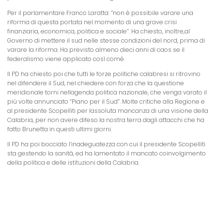
Per il parlamentare Franco Laratta: “non è possibile varare una
riforma di questa portata nel momento di una grave crisi
finanziaria, economica, politica e sociale”. Ha chiesto, inoltre,al
Governo di mettere il sud nelle stesse condizioni del nord, prima di
varare la riforma. Ha previsto almeno dieci anni di caos se il
federalismo viene applicato così comè.
Il PD ha chiesto poi che tutti le forze politiche calabresi si ritrovino
nel difendere il Sud, nel chiedere con forza che la questione
meridionale torni nellagenda politica nazionale, che venga varato il
più volte annunciato “Piano per il Sud”. Molte critiche alla Regione e
al presidente Scopelliti per lassoluta mancanza di una visione della
Calabria, per non avere difeso la nostra terra dagli attacchi che ha
fatto Brunetta in questi ultimi giorni.
Il PD ha poi bocciato l’inadeguatezza con cui il presidente Scopelliti
sta gestendo la sanità, ed ha lamentato il mancato coinvolgimento
della politica e delle istituzioni della Calabria.