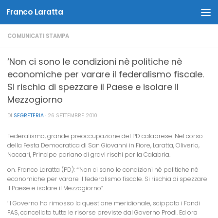
Franco Laratta
Salta al contenuto
COMUNICATI STAMPA
‘Non ci sono le condizioni nè politiche nè
economiche per varare il federalismo fiscale.
Si rischia di spezzare il Paese e isolare il
Mezzogiorno
DI
SEGRETERIA
·
26 SETTEMBRE 2010
Federalismo, grande preoccupazione del PD calabrese. Nel corso
della Festa Democratica di San Giovanni in Fiore, Laratta, Oliverio,
Naccari, Principe parlano di gravi rischi per la Calabria.
on. Franco Laratta (PD): “‘Non ci sono le condizioni nè politiche nè
economiche per varare il federalismo fiscale. Si rischia di spezzare
il Paese e isolare il Mezzogiorno”.
‘Il Governo ha rimosso la questione meridionale, scippato i Fondi
FAS, cancellato tutte le risorse previste dal Governo Prodi. Ed ora