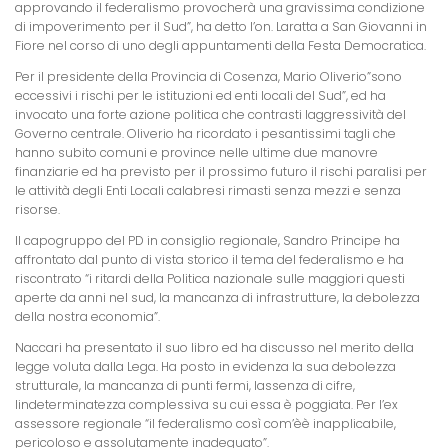
approvando il federalismo provocherà una gravissima condizione
di impoverimento per il Sud”, ha detto l’on. Laratta a San Giovanni in
Fiore nel corso di uno degli appuntamenti della Festa Democratica.
Per il presidente della Provincia di Cosenza, Mario Oliverio”sono
eccessivi i rischi per le istituzioni ed enti locali del Sud”, ed ha
invocato una forte azione politica che contrasti laggressività del
Governo centrale. Oliverio ha ricordato i pesantissimi tagli che
hanno subito comuni e province nelle ultime due manovre
finanziarie ed ha previsto per il prossimo futuro il rischi paralisi per
le attività degli Enti Locali calabresi rimasti senza mezzi e senza
risorse.
Il capogruppo del PD in consiglio regionale, Sandro Principe ha
affrontato dal punto di vista storico il tema del federalismo e ha
riscontrato “i ritardi della Politica nazionale sulle maggiori questi
aperte da anni nel sud, la mancanza di infrastrutture, la debolezza
della nostra economia”.
Naccari ha presentato il suo libro ed ha discusso nel merito della
legge voluta dalla Lega. Ha posto in evidenza la sua debolezza
strutturale, la mancanza di punti fermi, lassenza di cifre,
lindeterminatezza complessiva su cui essa è poggiata. Per l’ex
assessore regionale “il federalismo così com’èè inapplicabile,
pericoloso e assolutamente inadeguato”.