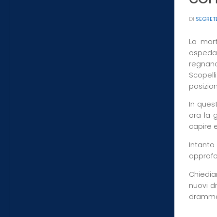
DI
SEGRET
La mort
ospedal
regnano
Scopelli
posizion
In ques
ora la 
capire 
Intanto
approfo
Chiedia
nuovi d
drammat