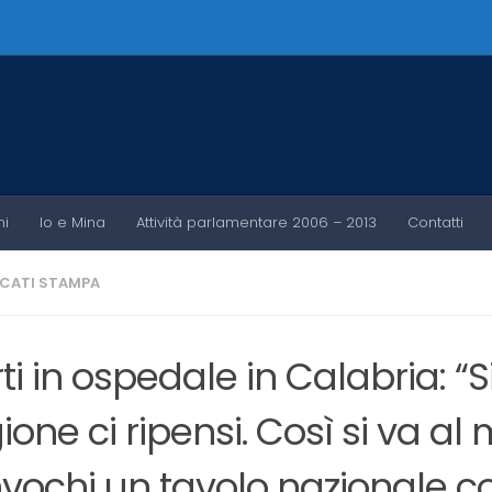
ni
Io e Mina
Attività parlamentare 2006 – 2013
Contatti
CATI STAMPA
ti in ospedale in Calabria: 
ione ci ripensi. Così si va al
vochi un tavolo nazionale c