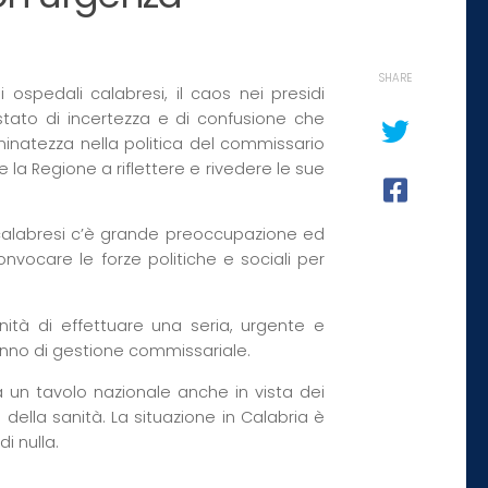
SHARE
pedali calabresi, il caos nei presidi
stato di incertezza e di confusione che
rminatezza nella politica del commissario
e la Regione a riflettere e rivedere le sue
ri calabresi c’è grande preoccupazione ed
nvocare le forze politiche e sociali per
ità di effettuare una seria, urgente e
anno di gestione commissariale.
 un tavolo nazionale anche in vista dei
della sanità. La situazione in Calabria è
i nulla.