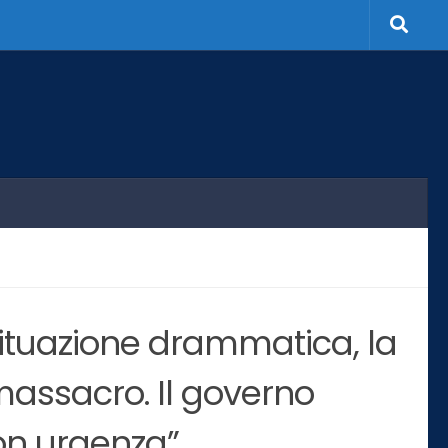
“Situazione drammatica, la
 massacro. Il governo
on urgenza”