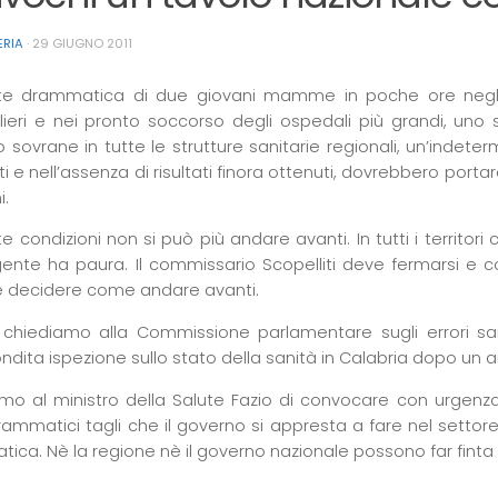
ERIA
·
29 GIUGNO 2011
e drammatica di due giovani mamme in poche ore negli os
ieri e nei pronto soccorso degli ospedali più grandi, uno 
 sovrane in tutte le strutture sanitarie regionali, un’indete
ti e nell’assenza di risultati finora ottenuti, dovrebbero portar
i.
te condizioni non si può più andare avanti. In tutti i territo
gente ha paura. Il commissario Scopelliti deve fermarsi e co
e decidere come andare avanti.
 chiediamo alla Commissione parlamentare sugli errori san
ndita ispezione sullo stato della sanità in Calabria dopo un 
mo al ministro della Salute Fazio di convocare con urgenza
rammatici tagli che il governo si appresta a fare nel settore 
ica. Nè la regione nè il governo nazionale possono far finta d