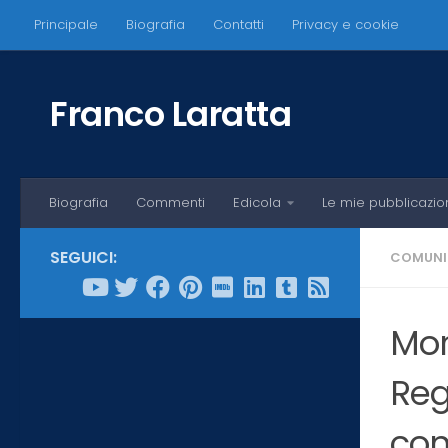
Principale
Biografia
Contatti
Privacy e cookie
Salta al contenuto
Franco Laratta
Biografia
Commenti
Edicola
Le mie pubblicazio
SEGUICI:
COMUNI
Mor
Reg
con