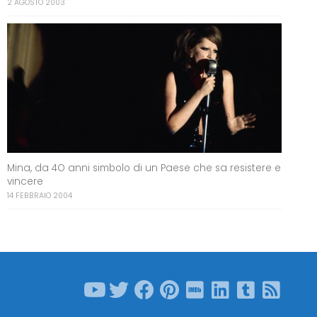
2 AGOSTO 2003
Mina, da 4O anni simbolo di un Paese che sa resistere e
vincere
14 FEBBRAIO 2004