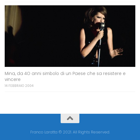
Mina, da 4O anni simbolo di un Paese che sa resistere e
vincere
14 FEBBRAIO 2004
Franco Laratta © 2021. All Rights Reserved.