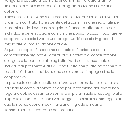
vengono a costare al Comune circa 8 milioni di euro allanno
limitando di molto la capacità di programmazione finanziaria
dellente.
Il sindaco Eva Catizone sta cercando soluzioni e ieri a Palazzo dei
Bruzi ha incontrato il presidente della commissione regionale per
lemersione del lavoro non regolare, Franco Laratta proprio per
individuare delle strategie comuni che possano accompagnare le
cooperative sociali verso una progettualità che sia in grado di
migliorare la loro situazione attuale.
A questo scopo il Sindaco ha richiesto al Presidente della
commissione regionale
lapertura di un tavolo di concertazione,
allargato alle parti sociali e agli altri livelli politici, incaricato di
individuare prospettive di sviluppo futuro che guardino anche alla
possibilità di una stabilizzazione dei lavoratori impegnati nelle
cooperative.
La proposta è stata accolta con favore dal presidente Laratta che
ha ribadito come la commissione per lemersione del lavoro non
regolare debba assumere sempre di più un ruolo di sostegno alle
imprese e contribuire, con i vari soggetti sociali al monitoraggio di
quelle risorse economico-finanziarie in grado di ridurre
sensibilmente il fenomeno del precario.