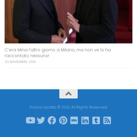
C’era Mina l’altro giorno a Milano, ma non ve lo ha
raccontato nessuno!
23 NOVEMBRE 2019
Franco Laratta © 2021. All Rights Reserved.