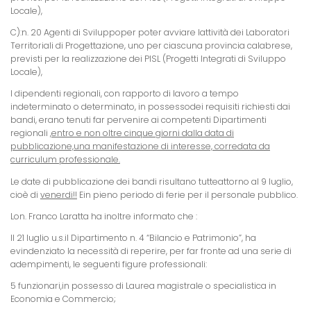
Locale),
C):n. 20 Agenti di Sviluppoper poter avviare lattività dei Laboratori
Territoriali di Progettazione, uno per ciascuna provincia calabrese,
previsti per la realizzazione dei PISL (Progetti Integrati di Sviluppo
Locale),
I dipendenti regionali, con rapporto di lavoro a tempo
indeterminato o determinato, in possessodei requisiti richiesti dai
bandi, erano tenuti far pervenire ai competenti Dipartimenti
regionali
,entro e non oltre cinque giorni dalla data di
pubblicazione,una manifestazione di interesse, corredata da
curriculum professionale.
Le date di pubblicazione dei bandi risultano tutteattorno al 9 luglio,
cioè di
venerdi!!
Ein pieno periodo di ferie per il personale pubblico.
Lon. Franco Laratta ha inoltre informato che :
Il 21 luglio u.s.il Dipartimento n. 4 “Bilancio e Patrimonio”, ha
evindenziato la necessità di reperire, per far fronte ad una serie di
adempimenti, le seguenti figure professionali:
5 funzionari,in possesso di Laurea magistrale o specialistica in
Economia e Commercio
;