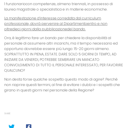
1 funzionariocon competenze, almeno triennali, in possesso di
laurea magistrale o specialistica e in materie economiche
.
La manifestazione d’interesse corredata dal curriculum
professionale, dovrà pervenire al Dipartimentoentro e non
oltredieci giorni dalla pubblicazionedel bando.
Ora, è legittimo fare un bando per chiedere la disponibilità al
personale di assumere altri incarichi, ma il tempo necessario ed
opportuno dovrebbe essere più lungo: 15-20 giorni almeno.
SOPRATTUTTO IN PIENA, ESTATE. DARE SOLO 5 GIORNI DI TEMPO, AD
INIZIARE DA VENERDI, POTREBBE SEMBRARE UN MANCATO
COINVOLGIMENTO DI TUTTO IL PERSONALE INTERESSATO, PER FAVORIRE
QUALCUNO?
Non desta forse qualche sospetto questo modo di agire?. Perchè
non riaprire questi termini, al fine di evitare i dubbi e i sospetti che
girano in questi giorni nel personale della Regione?
SHARE