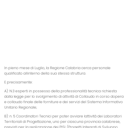
In pieno mese di Luglio, la Regione Calabria cerca personale
qualificato allinterno della sua stessa struttura.
E precisamente:
A): N.3 esperti in possesso della professionalità tecnica richiesta
dalla legge per lo svolgimento di attività di Collaudo in corso dopera
e collaudo finale delle forniture e dei servizi del Sistema Informativo
Unitario Regionale;
B): n. 5 Coordinatori Tecnici per poter avviare lattività dei Laboratori
Territoriali di Progettazione, uno per ciascuna provincia calabrese,
previsti per la realizzazione dei PISL (Progetti Integrati di Sviluppo