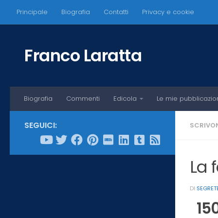
Principale
Biografia
Contatti
Privacy e cookie
Salta al contenuto
Franco Laratta
Biografia
Commenti
Edicola
Le mie pubblicazio
SEGUICI:
SCRIVON
La 
DI
SEGRET
15