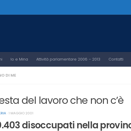
ni
Io e Mina
Attività parlamentare 2006 – 2013
Contatti
O DI ME
festa del lavoro che non c’è
ERIA
·
1 MAGGIO 2001
0.403 disoccupati nella provin