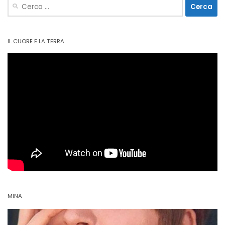
Ricerca
per:
IL CUORE E LA TERRA
MINA