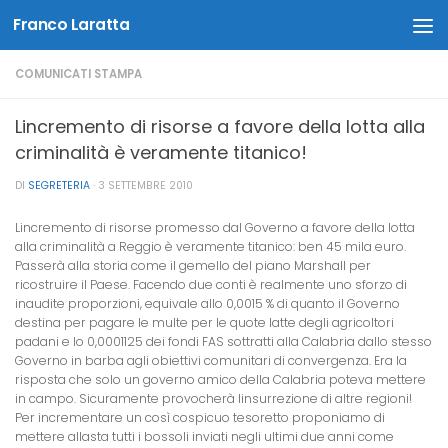
Franco Laratta
Salta al contenuto
COMUNICATI STAMPA
Lincremento di risorse a favore della lotta alla
criminalità è veramente titanico!
DI
SEGRETERIA
·
3 SETTEMBRE 2010
Lincremento di risorse promesso dal Governo a favore della lotta
alla criminalità a Reggio è veramente titanico: ben 45 mila euro.
Passerà alla storia come il gemello del piano Marshall per
ricostruire il Paese. Facendo due conti è realmente uno sforzo di
inaudite proporzioni, equivale allo 0,0015 % di quanto il Governo
destina per pagare le multe per le quote latte degli agricoltori
padani e lo 0,0001125 dei fondi FAS sottratti alla Calabria dallo stesso
Governo in barba agli obiettivi comunitari di convergenza. Era la
risposta che solo un governo amico della Calabria poteva mettere
in campo. Sicuramente provocherà linsurrezione di altre regioni!
Per incrementare un così cospicuo tesoretto proponiamo di
mettere allasta tutti i bossoli inviati negli ultimi due anni come