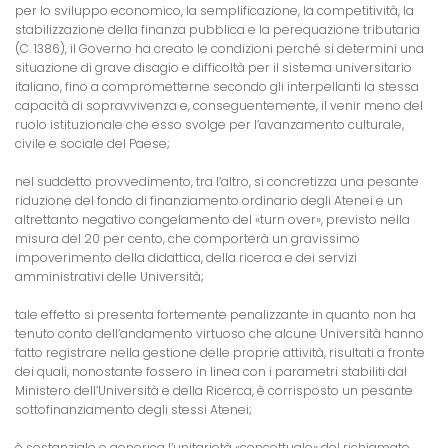
per lo sviluppo economico, la semplificazione, la competitività, la
stabilizzazione della finanza pubblica e la perequazione tributaria
(C. 1386), il Governo ha creato le condizioni perché si determini una
situazione di grave disagio e difficoltà per il sistema universitario
italiano, fino a comprometterne secondo gli interpellanti la stessa
capacità di sopravvivenza e, conseguentemente, il venir meno del
ruolo istituzionale che esso svolge per l’avanzamento culturale,
civile e sociale del Paese;
nel suddetto provvedimento, tra l’altro, si concretizza una pesante
riduzione del fondo di finanziamento ordinario degli Atenei e un
altrettanto negativo congelamento del «turn over», previsto nella
misura del 20 per cento, che comporterà un gravissimo
impoverimento della didattica, della ricerca e dei servizi
amministrativi delle Università;
tale effetto si presenta fortemente penalizzante in quanto non ha
tenuto conto dell’andamento virtuoso che alcune Università hanno
fatto registrare nella gestione delle proprie attività, risultati a fronte
dei quali, nonostante fossero in linea con i parametri stabiliti dal
Ministero dell’Università e della Ricerca, è corrisposto un pesante
sottofinanziamento degli stessi Atenei;
è sostanziale e generica l’unitarietà «concettuale» del richiamato