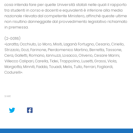
cosa intenda fare per quelle Università statali nelle quali il rapporto
tra studenti in corso e docenti e equivalenti è inferiore alla media
nazionale rilevata dal competente Ministero, affinché queste ultime
non risultino danneggiate dal provvedimento legislativo richiamato
in premessa.
(2-00116)
«Laratta, Occhiuto, Lo Moro, Misiti, Laganà Fortugno, Cesario, Ciriello,
Strizzolo, Gozi, Farinone, Pierdomenico Martino, Berretta, Tassone,
Cera, Galletti, Romano, Iannuzzi, Losacco, Oliverio, Cesare Marini,
Villecco Calipari, Carella, Tidei, Trappolino, Lusetti, Grassi, Viola,
Margiotta, Minniti, Fadda, Touadi, Melis, Tullo, Ferrari, Fogliardi,
Codurelli».
SHARE