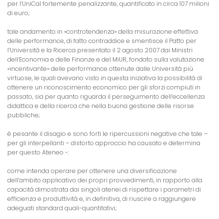
per l’UniCal fortemente penalizzante, quantificato in circa 107 milioni
di euro;
tale andamento in «controtendenza» della misurazione effettiva
delle performance, di fatto contraddice e smentisce il Patto per
l’Università e la Ricerca presentato il 2 agosto 2007 dai Ministri
dell’Economia e delle Finanze e del MiUR, fondato sulla valutazione
«incentivante» delle performance ottenute dalle Università più
virtuose, le quali avevano visto in questa iniziativa la possibilità di
ottenere un riconoscimento economico per gli sforzi compiuti in
passato, sia per quanto riguarda il perseguimento dell’eccellenza
didattica e della ricerca che nella buona gestione delle risorse
pubbliche;
è pesante il disagio e sono forti le ripercussioni negative che tale –
per gli interpellanti – distorto approccio ha causato e determina
per questo Ateneo -:
come intenda operare per ottenere una diversificazione
dell’ambito applicativo dei propri provvedimenti, in rapporto alla
capacità dimostrata dai singoli atenei di rispettare i parametri di
efficienza e produttività e, in definitiva, di riuscire a raggiungere
adeguati standard quali-quantitativi;