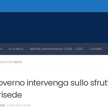
ni
Io e Mina
Attività parlamentare 2006 – 2013
Contatti
CATI STAMPA
Governo intervenga sullo sfru
risede
ERIA
·
27 MAGGIO 2008