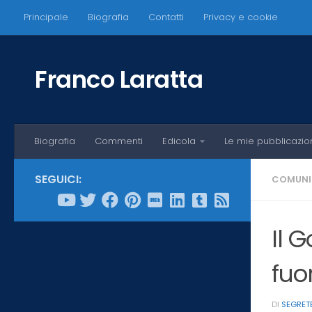
Principale
Biografia
Contatti
Privacy e cookie
Salta al contenuto
Franco Laratta
Biografia
Commenti
Edicola
Le mie pubblicazio
SEGUICI:
COMUNI
Il 
fuo
DI
SEGRET