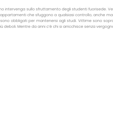
no intervenga sullo sfruttamento degli studenti fuorisede. Vengon
n appartamenti che sfuggono a qualsiasi controllo; anche mal
 sono obbligati per mantenersi agli studi. Vittime sono soprat
iù deboli. Mentre da anni c’è chi si arricchisce senza vergogna 