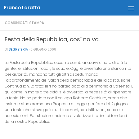
Franco Laratta
Salta al contenuto
COMUNICATI STAMPA
Festa della Repubblica, così no va.
DI
SEGRETERIA
·
3 GIUGNO 2008
La Festa della Repubblica occorre cambiarla, avvicinare di più la
gente, le istituzioni locali, le scuole. Oggi è diventata uno stanco rito
per autorità, mancano tutti gli altri aspetti, manca
l’approfondimento dei valori della democrazia e della costituzione.
Continua lon. Laratta: ieri ho partecipato alla cerimonia a Cosenza. E
qui come in molte altre città, si è avvertita la necessità di ripensare
la festa. Ne ho parlato con il collega Roberto Occhiuto, credo che
insieme studieremo una Proposta di Legge per fare del 2 giugno
una festa che si svolga in tutti i comuni, con istituzioni, scuole e
associazioni. Per studiare insieme e valorizzari i principi fondanti
della nostra Repubblica.