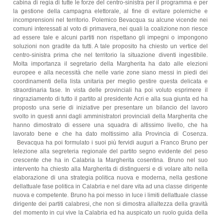
cabina di regia di tutte le forze del centro-sinistra per il programma e per
la gestione della campagna elettorale, al fine di evitare polemiche e
incomprensioni nel territorio. Polemico Bevacqua su alcune vicende nei
comuni interessati al voto di primavera, nei quali la coalizione non riesce
ad essere tale e alcuni partiti non rispettano gli impegni o impongono
soluzioni non gradite da tutti. A tale proposito ha chiesto un vertice del
centro-sinistra prima che nel territorio la situazione diventi ingestibile.
Molta importanza il segretario della Margherita ha dato alle elezioni
europee e alla necessità che nelle varie zone siano messi in piedi dei
coordinamenti della lista unitaria per meglio gestire questa delicata e
straordinaria fase. In vista delle provinciali ha poi voluto esprimere il
ringraziamento di tutto il partito al presidente Acri e alla sua giunta ed ha
proposto una serie di iniziative per presentare un bilancio del lavoro
svolto in questi anni dagli amministratori provinciali della Margherita che
hanno dimostrato di essere una squadra di altissimo livello, che ha
lavorato bene e che ha dato moltissimo alla Provincia di Cosenza.
Bevacqua ha poi formulato i suoi più fervidi auguri a Franco Bruno per
lelezione alla segreteria regionale del partito segno evidente del peso
crescente che ha in Calabria la Margherita cosentina. Bruno nel suo
intervento ha chiesto alla Margherita di distinguersi e di volare alto nella
elaborazione di una strategia politica nuova e moderna, nella gestione
dellattuale fase politica in Calabria e nel dare vita ad una classe dirigente
nuova e competente. Bruno ha poi messo in luce i limiti dellattuale classe
dirigente dei partiti calabresi, che non si dimostra allaltezza della gravità
del momento in cui vive la Calabria ed ha auspicato un ruolo guida della