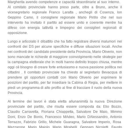
Margherita avendo competenze e capacità straordinarie al suo interno.
Al comitato provinciale hanno preso parte, oltre a Bruno, anche il
vicesegretario regionale Franco Laratta , anchegli di Cosenza, lon
Geppino Camo, il consigliere regionale Mario Pirillo che nel suo
intervento ha invitato il partito ad essere unito e coerente mentre ha
difeso con energia lattività e limpegno dei consiglieri regionali di
opposizione.
Lungo e articolato il dibattito che ha fatto registrare diversi malumori nei
confronti dei DS per alcune specifiche e diffuse situazioni locali. Anche
nei confronti del candidato presidente della Provincia, Mario Oliverio, non
sono mancate le richieste di maggiore coinvolgimento nelle strategie per
la campagna elettorale che in molti hanno definito troppo chiusa, mentre
oggi cè bisogno di creare forte entusiasmo e nuova passione politica nei
cittadini . Il comitato provinciale ha chiesto al segretario Bevacqua di
prendere gli opportuni contatti con Mario Oliverio per esprimere le
posizioni del partito, per far insediare la Cabina di Regia, per mettere in
piedi un programma di alto profilo al fine di tracciare il ruolo della nuova
Provincia.
Al termine dei lavori è stata eletta allunanimità la nuova Direzione
provinciale del partito, che risulta essere composta da: Elio Bozzo,
Claudio Carravetta, Floriana Chiappetta, Salvatore De Maio, Mimmo
Doni, Enzo De Bonis, Francesco MAdeo, Mario DAlessandro, Antonio
Terrazzo, Fabrizio Grillo, Michele Guaragna, Salvatore Imperio, Rosa
Mazzarone, Mario Maiolo, Mario Mirabelli, Gennaro Nicoletti, Fausto