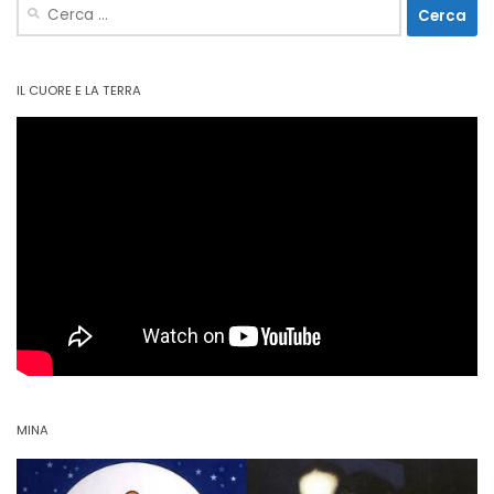
Ricerca
per:
IL CUORE E LA TERRA
MINA