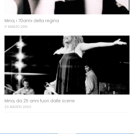
Mina, i 70anni della regina
17 MARZO 2010
Mina, da 25 anni fuori dalle scene
23 AGOSTO 2003