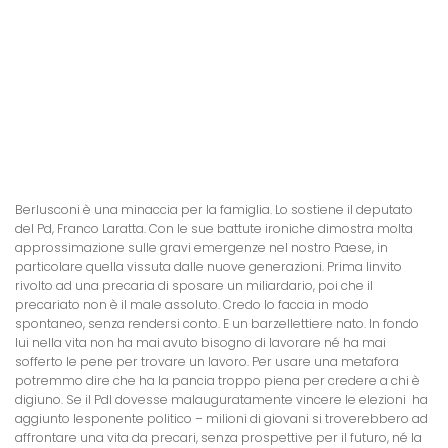
Berlusconi è una minaccia per la famiglia. Lo sostiene il deputato
del Pd, Franco Laratta. Con le sue battute ironiche dimostra molta
approssimazione sulle gravi emergenze nel nostro Paese, in
particolare quella vissuta dalle nuove generazioni. Prima linvito
rivolto ad una precaria di sposare un miliardario, poi che il
precariato non è il male assoluto. Credo lo faccia in modo
spontaneo, senza rendersi conto. E un barzellettiere nato. In fondo
lui nella vita non ha mai avuto bisogno di lavorare né ha mai
sofferto le pene per trovare un lavoro. Per usare una metafora
potremmo dire che ha la pancia troppo piena per credere a chi è
digiuno. Se il Pdl dovesse malauguratamente vincere le elezioni  ha
aggiunto lesponente politico – milioni di giovani si troverebbero ad
affrontare una vita da precari, senza prospettive per il futuro, né la