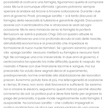
possibilità di costruirsi una famiglia, figuriamoci quella di comprare
casa. Ma lui è comunque ottimista: i giovani potranno sempre
sperare di andare ad Arcore a trovare collocazione. Durante i due
anni di governo Prodi  prosegue Laratta – si è tanto discusso di
famiglia, della necessità di tutelarla e garantirle dignità. Discussioni
accese con il centrodestra che si stracciava le vesti ad ogni
occasione. Ma la vera minaccia verso la famiglia la porterà
Berlusconi se salirà a palazzo Chigi. Già col quadro attuale la
famiglia attraversa una crisi profonda dovuta al calo delle nascite,
allinstabilità economica e al precariato che impedisce la
formazione di nuovi nuclei familiari. Se i giovani saranno precari a
vita  spiega Laratta  nessuno metterà su famiglia e nessuno farà
figli. Ne consegue una crisi irreversibile. In due anni di governo, il
centrosinistra ha operato tra mille difficoltà, questo è risaputo. Ha
risanato il Paese con due finanziarie lacrime e sangue, ma sul
precariato ha voluto dare segnali decisi di superamento,
predisponendo norme orientate alla stabilizzazione dei lavoratori
precari. Avremmo potuto fare di più, ma leterogeneità di coalizione
e i tempi, 18 mesi, non sono stati favorevoli e sufficienti. Se saremo
noi a vincere le elezioni, seguiremo questi indirizzi perché stavolta
correremo da soli. La politica può e deve fare tanto per arginare la
piaga del precariato, il quale incide negativamente sulla famiglia. E
auspicabile  ha concluso Laratta – che i cattolici impegnati in
politica moltiplichino gli sforzi per salvaguardarla da una visione