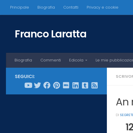
Principale
Biografia
Contatti
Privacy e cookie
Salta al contenuto
Franco Laratta
Biografia
Commenti
Edicola
Le mie pubblicazio
SEGUICI:
SCRIVON
An 
DI
SEGRET
1