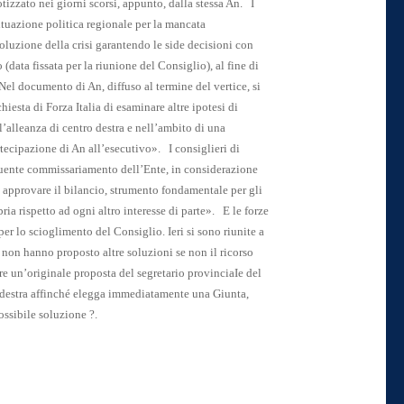
tizzato nei giorni scorsi, appunto, dalla stessa An.
I
ituazione politica regionale per la mancata
soluzione della crisi garantendo le side decisioni con
data fissata per la riunione del Consiglio), al fine di
Nel documento di An, diffuso al termine del vertice, si
chiesta di Forza Italia di esaminare altre ipotesi di
’alleanza di centro destra e nell’ambito di una
rtecipazione di An all’esecutivo».
I consiglieri di
guente commissariamento dell’Ente, in considerazione
i approvare il bilancio, strumento fondamentale per gli
ria rispetto ad ogni altro interesse di parte».
E le forze
er lo scioglimento del Consiglio. Ieri si sono riunite a
 non hanno proposto altre soluzioni se non il ricorso
rare un’originale proposta del segretario provinciaIe del
odestra affinché elegga immediatamente una Giunta,
ossibile soluzione ?.