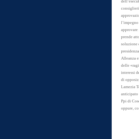
dell’esecut
consiglier
approvazion
l’impegno 
approvare 
prende atto
soluzione d
presidenza
Alleanza e
delle «rag
interessi d
di opposizi
Lamezia Te
anticipato 
Ppi di Cos
oppure, co