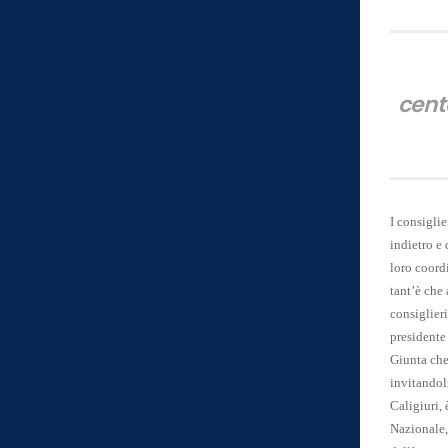
cent
I consiglie
indietro e 
loro coordi
tant’è che 
consiglieri
presidente
Giunta che 
invitandol
Caligiuri, 
Nazionale, 