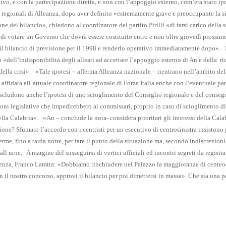
ivo, e con la partecipazione diretta, e non con l’appoggio esterno, com’era stato ipo
i regionali di Alleanza, dopo aver definito «estremamente grave e preoccupante la s
e del bilancio», chiedono al coordinatore del partito Pirilli «di farsi carico della 
di votare un Governo che dovrà essere costituito entro e non oltre giovedì prossimo (
il bilancio di previsione per il 1998 e renderlo operativo immediatamente dopo».
 «dell’indisponibilità degli alleati ad accettare I’appoggio esterno di An e della
ri
ella crisi».
«Tale ipotesi – afferma Alleanza nazionale – rientrano nell’ambito dell
 affidata all’attuale coordinatore regionale di Forza Italia anche con l’eventuale pa
scludono anche l’ipotesi di uno scioglimento del Consiglio regionale e del conse
ioni legislative che impedirebbero ai commissari, proprio in caso di scioglimento d
ella Calabria».
«An – conclude la nota- considera prioritari gli interessi della Calab
one? Sfumato l’accordo con i centristi per un esecutivo di centrosinistra insistono p
rme, fino a tarda notte, per fare il punto della situazione ma, secondo indiscrezioni
all urne.
A margine del susseguirsi di vertici ufficiali ed incontri segreti da regist
enza, Franco Laratta: «Dobbiamo rinchiudere nel Palazzo la maggioranza di cente
n il nostro concorso, approvi il bilancio per poi dimettersi in massa». Che sia una p