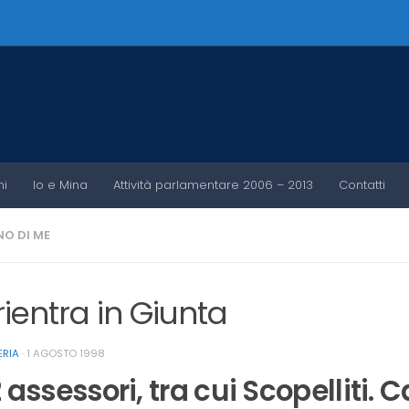
ni
Io e Mina
Attività parlamentare 2006 – 2013
Contatti
O DI ME
rientra in Giunta
ERIA
·
1 AGOSTO 1998
2 assessori, tra cui Scopelliti. 