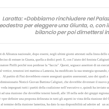
Laratta: «Dobbiamo rinchiudere nel Pala
eodestra per eleggere una Giunta, o, con il
bilancio per poi dimettersi 
ri di Alleanza nazionale, dopo essersi, negli ultimi giorni attestati sulla linea del
deciso di entrare in Giunta, quella a dodici però. E, con l’aiuto del forzista Caligi
natore Pirilli perché non perdesse la “faccia”. Questi, seguace assertore di un esecu
al vertice, tenutosi ieri mattina a Lamezia, ha modificato la sua strategia sposando,
.
Al partito di Fini dovrebbero essere assegnati quattro assessorati, uno dei quali a 
 dimissionario Nisticò Giovan Battista Caligiuri, che dovrebbe diventare il nuovo p
veda impegnati tutti i partiti della coalizione nell’esecutivo e, quindi ha inviato un
i ad una riunione che dovrebbe tenersi lunedì, alle 18 nella sede dei gruppi regiona
è «per definire una proposta delineata in tutti gli aspetti in vista della riunione de
al termine della riunione lametina, ha dato la sua disponibilità ad aderire ad
un ac