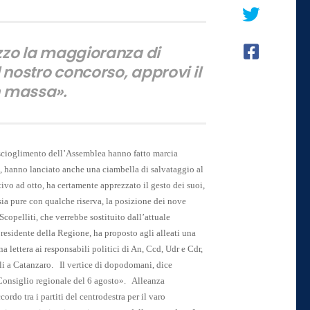
zzo la maggioranza di
 nostro concorso, approvi il
in massa».
lo scioglimento dell’Assemblea hanno fatto marcia
uri, hanno lanciato anche una ciambella di salvataggio al
tivo ad otto, ha certamente apprezzato il gesto dei suoi,
 sia pure con qualche riserva, la posizione dei nove
Scopelliti, che verrebbe sostituito dall’attuale
residente della Regione, ha proposto agli alleati una
a lettera ai responsabili politici di An, Ccd, Udr e Cdr,
li a Catanzaro.
Il vertice di dopodomani, dice
l Consiglio regionale del 6 agosto».
Alleanza
cordo tra i partiti del centrodestra per il varo