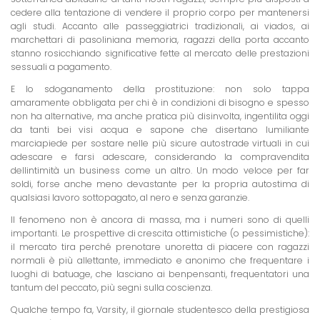
cedere alla tentazione di vendere il proprio corpo per mantenersi
agli studi. Accanto alle passeggiatrici tradizionali, ai viados, ai
marchettari di pasoliniana memoria, ragazzi della porta accanto
stanno rosicchiando significative fette al mercato delle prestazioni
sessuali a pagamento.
E lo sdoganamento della prostituzione: non solo tappa
amaramente obbligata per chi è in condizioni di bisogno e spesso
non ha alternative, ma anche pratica più disinvolta, ingentilita oggi
da tanti bei visi acqua e sapone che disertano lumiliante
marciapiede per sostare nelle più sicure autostrade virtuali in cui
adescare e farsi adescare, considerando la compravendita
dellintimità un business come un altro. Un modo veloce per far
soldi, forse anche meno devastante per la propria autostima di
qualsiasi lavoro sottopagato, al nero e senza garanzie.
Il fenomeno non è ancora di massa, ma i numeri sono di quelli
importanti. Le prospettive di crescita ottimistiche (o pessimistiche):
il mercato tira perché prenotare unoretta di piacere con ragazzi
normali è più allettante, immediato e anonimo che frequentare i
luoghi di batuage, che lasciano ai benpensanti, frequentatori una
tantum del peccato, più segni sulla coscienza.
Qualche tempo fa,
Varsity
, il giornale studentesco della prestigiosa