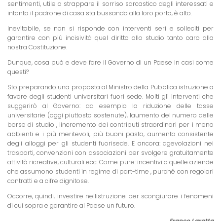
sentimenti, utile a strappare il sorriso sarcastico degli interessati e
intanto il padrone di casa sta bussando alla loro porta, è alto.
Inevitabile, se non si risponde con interventi seri e solleciti per
garantire con più incisività quel diritto allo studio tanto caro alla
nostra Costituzione.
Dunque, cosa può e deve fare il Governo di un Paese in casi come
questi?
Sto preparando una proposta al Ministro della Pubblica istruzione a
favore degli studenti universitari fuori sede. Molti gli interventi che
suggerirò al Governo: ad esempio la riduzione delle tasse
universitarie (oggi piuttosto sostenute), laumento del numero delle
borse di studio , lincremento dei contributi straordinari per i meno
abbienti e i più meritevoli, più buoni pasto, aumento consistente
degli alloggi per gli studenti fuorisede. E ancora: agevolazioni nei
trasporti, convenzioni con associazioni per svolgere gratuitamente
attività ricreative, culturali ecc. Come pure: incentivi a quelle aziende
che assumono studenti in regime di part-time , purché con regolari
contratti e a cifre dignitose.
Occorre, quindi, investire nellistruzione per scongiurare i fenomeni
di cui sopra e garantire al Paese un futuro.
Franco Laratta