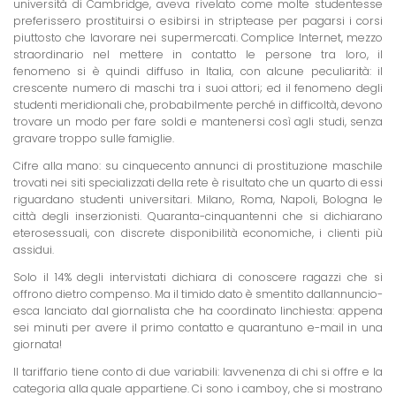
università di Cambridge, aveva rivelato come molte studentesse
preferissero prostituirsi o esibirsi in striptease per pagarsi i corsi
piuttosto che lavorare nei supermercati. Complice Internet, mezzo
straordinario nel mettere in contatto le persone tra loro, il
fenomeno si è quindi diffuso in Italia, con alcune peculiarità: il
crescente numero di maschi tra i suoi attori; ed il fenomeno degli
studenti meridionali che, probabilmente perché in difficoltà, devono
trovare un modo per fare soldi e mantenersi così agli studi, senza
gravare troppo sulle famiglie.
Cifre alla mano: su cinquecento annunci di prostituzione maschile
trovati nei siti specializzati della rete è risultato che un quarto di essi
riguardano studenti universitari. Milano, Roma, Napoli, Bologna le
città degli inserzionisti. Quaranta-cinquantenni che si dichiarano
eterosessuali, con discrete disponibilità economiche, i clienti più
assidui.
Solo il 14% degli intervistati dichiara di conoscere ragazzi che si
offrono dietro compenso. Ma il timido dato è smentito dallannuncio-
esca lanciato dal giornalista che ha coordinato linchiesta: appena
sei minuti per avere il primo contatto e quarantuno e-mail in una
giornata!
Il tariffario tiene conto di due variabili: lavvenenza di chi si offre e la
categoria alla quale appartiene. Ci sono i camboy, che si mostrano