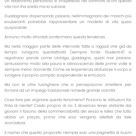
Un relativismo pericoloso e irrispettoso nei confronti di chi questa
vita non lha scelta ma la subisce.
Guadagnare dispensando piacere, nellimmaginario dei maschi più
esuberanti potrebbe rappresentare un modello di vita quasi
auspicabile.
Annunci molto sfrontati confermano questa tendenza..
Ma nella maggior parte delle interviste fatte a ragazzi che già da
tempo svolgono questattività (sempre fonte Studenti.it) si
registrano parole come obbligo, guadagno, quasi mai piacere.
Lentusiasmo misto alla paura e allincoscienza delle prime volte è
sempre meno ricorrente. Come se lesperienza abituasse il corpo a
svolgere il proprio compito sospendendo le emozioni.
Ma con le cifre lusinghiere che si percepiscono smettere per
tornare ad un impiego tradizionale richiede grande volontà.
Cosa fare per arginare questo fenomeno? Possono le istituzioni far
finta di niente? Credo proprio di no. E doveroso tener distante dai
giovani il fascino della commerciabilità del sesso e lidea che tutto
abbia un prezzo, prima che essi vengano allettati da tale
scorciatoia.
Il rischio che questo proposito riempia solo una paginetta di buoni