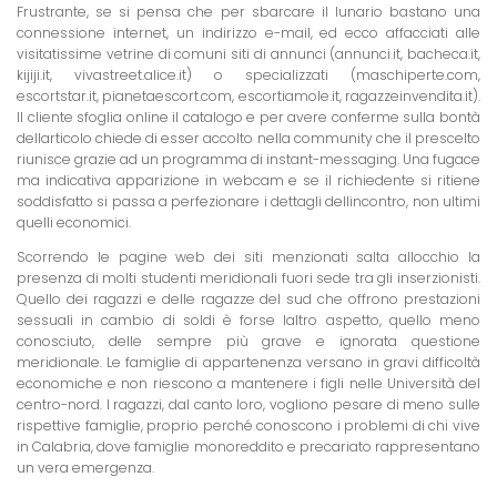
Frustrante, se si pensa che per sbarcare il lunario bastano una
connessione internet, un indirizzo e-mail, ed ecco affacciati alle
visitatissime vetrine di comuni siti di annunci (annunci.it, bacheca.it,
kijiji.it, vivastreet.alice.it) o specializzati (maschiperte.com,
escortstar.it, pianetaescort.com, escortiamole.it, ragazzeinvendita.it).
Il cliente sfoglia online il catalogo e per avere conferme sulla bontà
dellarticolo chiede di esser accolto nella community che il prescelto
riunisce grazie ad un programma di instant-messaging. Una fugace
ma indicativa apparizione in webcam e se il richiedente si ritiene
soddisfatto si passa a perfezionare i dettagli dellincontro, non ultimi
quelli economici.
Scorrendo le pagine web dei siti menzionati salta allocchio la
presenza di molti studenti meridionali fuori sede tra gli inserzionisti.
Quello dei ragazzi e delle ragazze del sud che offrono prestazioni
sessuali in cambio di soldi è forse laltro aspetto, quello meno
conosciuto, delle sempre più grave e ignorata questione
meridionale. Le famiglie di appartenenza versano in gravi difficoltà
economiche e non riescono a mantenere i figli nelle Università del
centro-nord. I ragazzi, dal canto loro, vogliono pesare di meno sulle
rispettive famiglie, proprio perché conoscono i problemi di chi vive
in Calabria, dove famiglie monoreddito e precariato rappresentano
un vera emergenza.