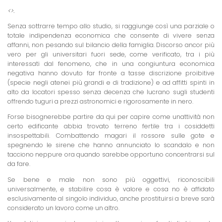
<
>.
Senza sottrarre tempo allo studio, si raggiunge così una parziale o
totale indipendenza economica che consente di vivere senza
affanni, non pesando sul bilancio della famiglia. Discorso ancor più
vero per gli universitari fuori sede, come verificato, tra i più
interessati dal fenomeno, che in una congiuntura economica
negativa hanno dovuto far fronte a tasse discrizione proibitive
(specie negli atenei più grandi e di tradizione) e ad affitti spinti in
alto da locatori spesso senza decenza che lucrano sugli studenti
offrendo tuguri a prezzi astronomici e rigorosamente in nero.
Forse bisognerebbe partire da qui per capire come unattività non
certo edificante abbia trovato terreno fertile tra i cosiddetti
insospettabili. Combattendo magari il rossore sulle gote e
spegnendo le sirene che hanno annunciato lo scandalo e non
tacciono neppure ora quando sarebbe opportuno concentrarsi sul
da fare.
Se bene e male non sono più oggettivi, riconoscibili
universalmente, e stabilire cosa è valore e cosa no è affidato
esclusivamente al singolo individuo, anche prostituirsi a breve sarà
considerato un lavoro come un altro.