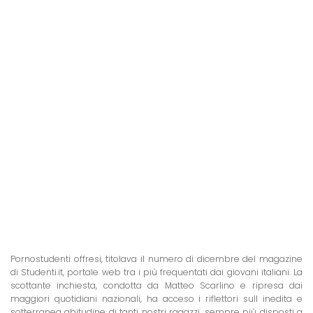
Pornostudenti offresi, titolava il numero di dicembre del magazine
di Studenti.it, portale web tra i più frequentati dai giovani italiani. La
scottante inchiesta, condotta da Matteo Scarlino e ripresa dai
maggiori quotidiani nazionali, ha acceso i riflettori sull inedita e
sotterranea abitudine di tanti nostri ragazzi, sempre più disposti a