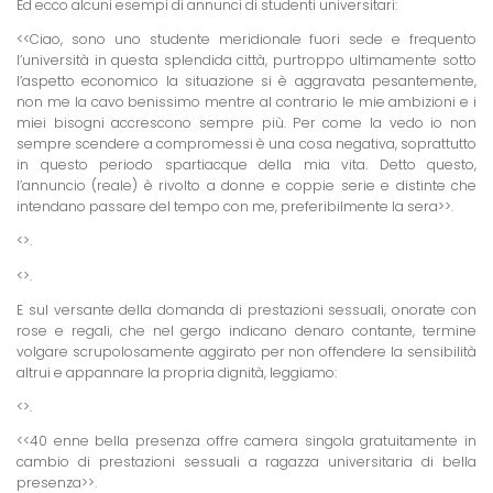
Ed ecco alcuni esempi di annunci di studenti universitari:
<<
Ciao, sono uno studente meridionale fuori sede e frequento
l’università in questa splendida città, purtroppo ultimamente sotto
l’aspetto economico la situazione si è aggravata pesantemente,
non me la cavo benissimo mentre al contrario le mie ambizioni e i
miei bisogni accrescono sempre più. Per come la vedo io non
sempre scendere a compromessi è una cosa negativa, soprattutto
in questo periodo spartiacque della mia vita. Detto questo,
l’annuncio (reale) è rivolto a donne e coppie serie e distinte che
intendano passare del tempo con me, preferibilmente la sera>>.
<
>.
<
>.
E sul versante della domanda di prestazioni sessuali, onorate con
rose e regali, che nel gergo indicano denaro contante, termine
volgare scrupolosamente aggirato per non offendere la sensibilità
altrui e appannare la propria dignità, leggiamo:
<
>.
<<
40 enne bella presenza offre camera singola gratuitamente in
cambio di prestazioni sessuali a ragazza universitaria di bella
presenza>>.