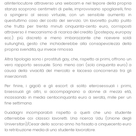
allinterlocutore attraverso una webcam e nel tepore della propria
stanza scoprono centimetri di pelle, improvvisano spogliarelli, fino
a spingersi al sesso virtuale, con un sensibile aumento in
questultimo caso del costo del servizio. Un lavoretto pulito pulito
che frutta per trenta minuti cinquanta-cento euro, corrisposti
attraverso il meccanismo di ricarica del credito (postepay, europay
ecc.): più discreto e meno imbarazzante che ricevere soldi
sullunghia, gesto che inchioderebbe alla consapevolezza della
propria svendita, qui invece rimossa.
Altra tipologia sono i prostituti gay, che, rispetto ai primi, offrono un
vero rapporto sessuale. Sono meno cari (solo cinquanta euro) a
causa della vivacità del mercato e laccesa concorrenza tra gli
inserzionisti.
Per finire, i gigolò e gli escort: di solito eterosessuali i primi,
bisessuali gli altri, si accompagnano a donne di mezza età,
incassando in media centocinquanta euro a serata, mille per un
fine settimana.
Guadagni incomparabili rispetto a quelli che uno studente
otterrebbe coi classici lavoretti. Una ricerca Udu (Unione degli
Universitari)/Cesar dello scorso anno ha fissato a cinquecento euro
la retribuzione media di uno studente lavoratore.