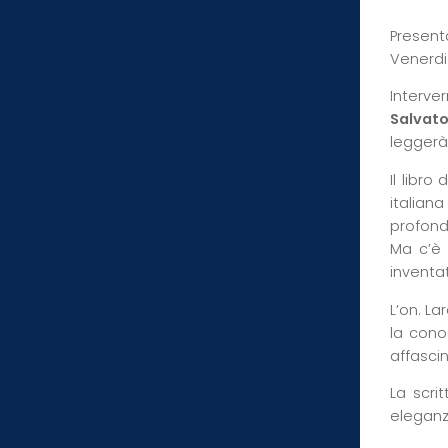
Presenta
Venerdi 
Interve
Salvato
leggerà 
Il libro
italia
profond
Ma c’è 
inventat
L’on. La
la cono
affasci
La scri
eleganza