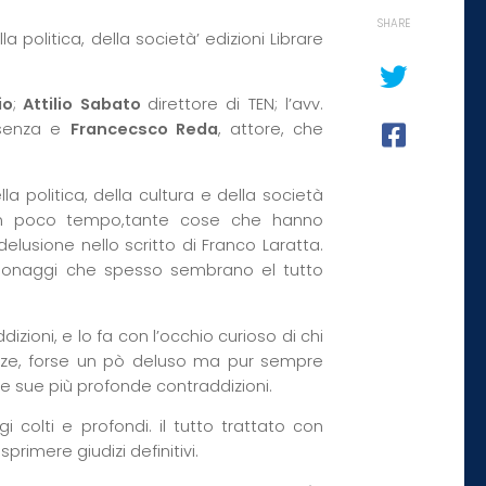
SHARE
a politica, della società’ edizioni Librare
io
;
Attilio Sabato
direttore di TEN; l’avv.
osenza e
Francecsco Reda
, attore, che
lla politica, della cultura e della società
, in poco tempo,tante cose che hanno
usione nello scritto di Franco Laratta.
rsonaggi che spesso sembrano el tutto
izioni, e lo fa con l’occhio curioso di chi
ezze, forse un pò deluso ma pur sempre
le sue più profonde contraddizioni.
i colti e profondi. il tutto trattato con
primere giudizi definitivi.