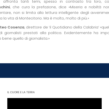
e affronta tanti temi, spesso in contrasto tra loro, c
chini
, che cura la prefazione, dice «Miseria e nobiltà n
tare, non si limita alla lettura intelligente degli avvenimenti
la vita di Montecitorio. Ma è molto, molto di più.»
tteo Cosenza
, direttore de ‘il Quotidiano della Calabria’ «qu
i di giornalisti prestati alla politica. Evidentemente ha im
 bene quello di giornalista.»
IL CUORE E LA TERRA