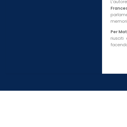
L’autor
Frances
parlamen
memoria 
Per Ma
riuscit
facendo