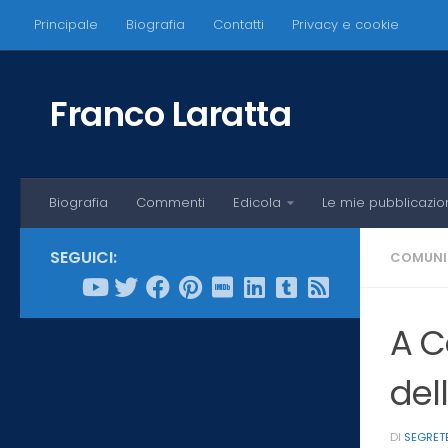
Principale
Biografia
Contatti
Privacy e cookie
Salta al contenuto
Franco Laratta
Biografia
Commenti
Edicola
Le mie pubblicazio
SEGUICI:
COMUNI
A C
dell
DI
SEGRET