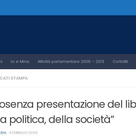
ni
Io e Mina
Attività parlamentare 2006 – 2013
Contatti
CATI STAMPA
osenza presentazione del libr
a politica, della società”
ERIA
·
4 FEBBRAIO 2009