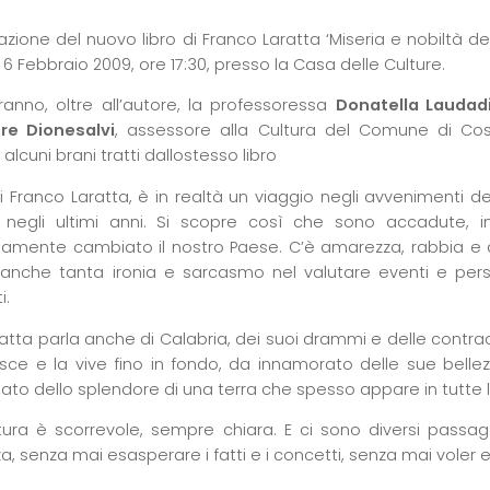
zione del nuovo libro di Franco Laratta ‘Miseria e nobiltà dell
6 Febbraio 2009, ore 17:30, presso la Casa delle Culture.
rranno, oltre all’autore, la professoressa
Donatella Laudad
re Dionesalvi
, assessore alla Cultura del Comune di C
alcuni brani tratti dallostesso libro
 di Franco Laratta, è in realtà un viaggio negli avvenimenti de
na negli ultimi anni. Si scopre così che sono accadute
amente cambiato il nostro Paese. C’è amarezza, rabbia e del
anche tanta ironia e sarcasmo nel valutare eventi e pe
i.
ratta parla anche di Calabria, dei suoi drammi e delle contradd
sce e la vive fino in fondo, da innamorato delle sue bell
nato dello splendore di una terra che spesso appare in tutte 
ttura è scorrevole, sempre chiara. E ci sono diversi passagg
, senza mai esasperare i fatti e i concetti, senza mai voler es