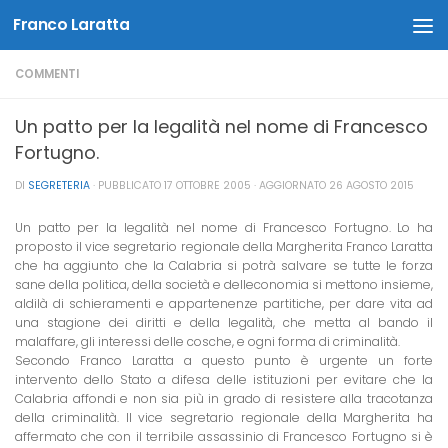
Franco Laratta
Salta al contenuto
COMMENTI
Un patto per la legalità nel nome di Francesco
Fortugno.
DI
SEGRETERIA
· PUBBLICATO
17 OTTOBRE 2005
· AGGIORNATO
26 AGOSTO 2015
Un patto per la legalità nel nome di Francesco Fortugno
. Lo ha
proposto
il
vice segretario regionale della Margherita
Franco Laratta
che ha aggiunto che 
la Calabria
si potrà salvare se tutte le forza
sane della politica, della società e delleconomia si mettono insieme,
ald
il
à di schieramenti e appartenenze partitiche, per dare vita ad
una stagione dei diritti e della legalità, che metta al bando
il
malaffare, gli interessi delle cosche, e ogni forma di criminalità.
Secondo Franco Laratta a questo punto è urgente un forte
intervento dello Stato a difesa delle istituzioni per evitare che
la
Calabria
affondi e non sia più in grado di resistere alla tracotanza
della criminalità. Il vice segretario regionale della Margherita ha
affermato che con
il
terrib
il
e assassinio di Francesco Fortugno si è