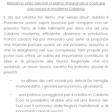
Abbiamo vinto perché ci siamo impegnati a costruire
una nuova e moderna Calabria
.
E da qui Laratta ha detto che senza alcun dubbio il
Presidente Loiero saprà lavorare per rompere con un
passato fatto di mille fallimenti per dare vita ad una
Calabria moderna, efficiente, dinamica e produttiva.
Franco Laratta ha poi rinnovato
una serie di proposte
che intende portare avanti sin dal prossimo autunno e
che
la Margherita
nel suo complesso farà proprie per
poter così offrire un valido ed importante contributo di
idee e di proposte alla Giunta Regionale che sta
avviando un buon lavoro. Laratta ha indicato alcune le
priorità:
–
la difesa dei ceti sociali più deboli
(le famiglie
monoreddito, i giovani senza lavoro, gli anziani);
–
una politica coraggiosa per il credito in Calabria
(con la possibilità di dare vita ad una 
Banca del
Sud
con il concorso delle Regioni meridionali
e di
importanti capitali privati)