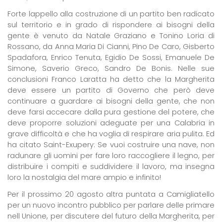
Forte lappello alla costruzione di un partito ben radicato
sul territorio e in grado di rispondere ai bisogni della
gente è venuto da Natale Graziano e Tonino Loria di
Rossano, da Anna Maria Di Cianni, Pino De Caro, Gisberto
Spadafora, Enrico Tenuta, Egidio De Sossi, Emanuele De
Simone, Saverio Greco, Sandro De Bonis. Nelle sue
conclusioni Franco Laratta ha detto che
la Margherita
deve essere un partito di Governo che però deve
continuare a guardare ai bisogni della gente, che non
deve farsi accecare dalla pura gestione del potere, che
deve proporre soluzioni adeguate per una Calabria in
grave difficoltà e che ha voglia di respirare aria pulita. Ed
ha citato Saint-Exupery:
Se vuoi costruire una nave, non
radunare gli uomini per fare loro raccogliere il legno, per
distribuire i compiti e suddividere il lavoro, ma insegna
loro la nostalgia del mare ampio e infinito!
Per il prossimo 20 agosto altra puntata a Camigliatello
per un nuovo incontro pubblico per parlare delle primare
nell Unione, per discutere del futuro della Margherita, per