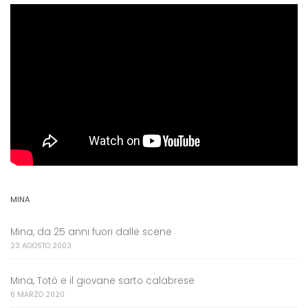
MINA
Mina, da 25 anni fuori dalle scene
23 AGOSTO 2003
Mina, Totò e il giovane sarto calabrese
6 MARZO 2020