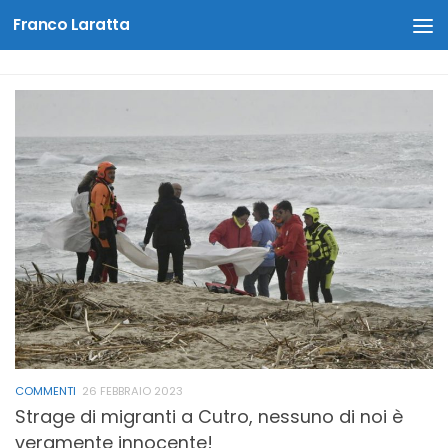
Franco Laratta
Salta al contenuto
COMMENTI
26 FEBBRAIO 2023
Strage di migranti a Cutro, nessuno di noi è
veramente innocente!