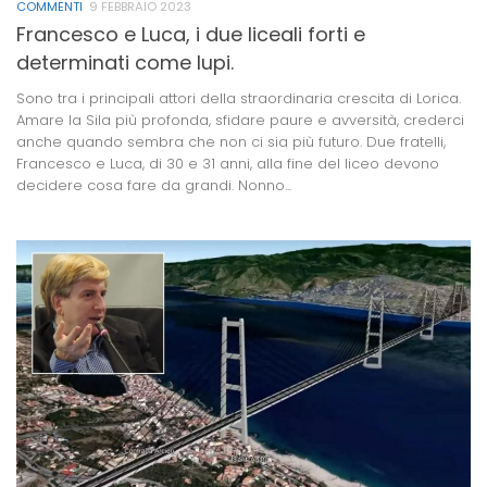
COMMENTI
9 FEBBRAIO 2023
Francesco e Luca, i due liceali forti e
determinati come lupi.
Sono tra i principali attori della straordinaria crescita di Lorica.
Amare la Sila più profonda, sfidare paure e avversità, crederci
anche quando sembra che non ci sia più futuro. Due fratelli,
Francesco e Luca, di 30 e 31 anni, alla fine del liceo devono
decidere cosa fare da grandi. Nonno...