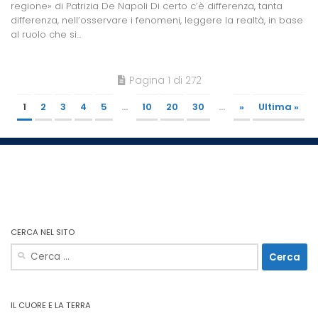
regione» di Patrizia De Napoli Di certo c’è differenza, tanta
differenza, nell’osservare i fenomeni, leggere la realtà, in base
al ruolo che si...
Pagina 1 di 272
1
2
3
4
5
...
10
20
30
...
»
Ultima »
CERCA NEL SITO
Ricerca
per:
IL CUORE E LA TERRA