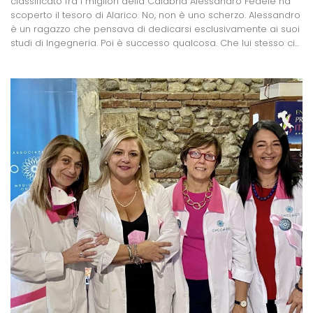
classificato fra i migliori della Calabria Alessandro Fedele ha
scoperto il tesoro di Alarico. No, non è uno scherzo. Alessandro
è un ragazzo che pensava di dedicarsi esclusivamente ai suoi
studi di Ingegneria. Poi è successo qualcosa. Che lui stesso ci...