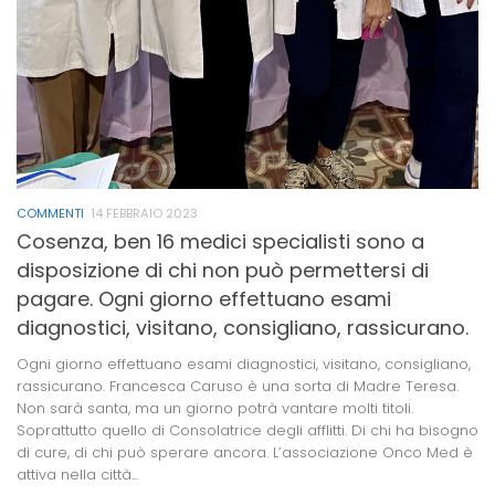
COMMENTI
14 FEBBRAIO 2023
Cosenza, ben 16 medici specialisti sono a
disposizione di chi non può permettersi di
pagare. Ogni giorno effettuano esami
diagnostici, visitano, consigliano, rassicurano.
Ogni giorno effettuano esami diagnostici, visitano, consigliano,
rassicurano. Francesca Caruso è una sorta di Madre Teresa.
Non sarà santa, ma un giorno potrà vantare molti titoli.
Soprattutto quello di Consolatrice degli afflitti. Di chi ha bisogno
di cure, di chi può sperare ancora. L’associazione Onco Med è
attiva nella città...