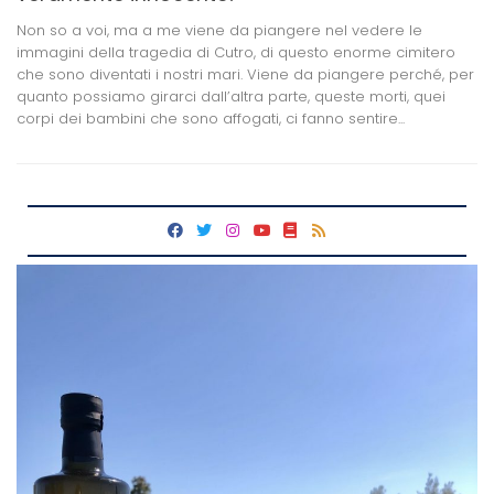
Non so a voi, ma a me viene da piangere nel vedere le
immagini della tragedia di Cutro, di questo enorme cimitero
che sono diventati i nostri mari. Viene da piangere perché, per
quanto possiamo girarci dall’altra parte, queste morti, quei
corpi dei bambini che sono affogati, ci fanno sentire...
fab
fab
fab
fab
fas
fas
fa-
fa-
fa-
fa-
fa-
fa-
facebook
twitter
instagram
youtube
book
rss