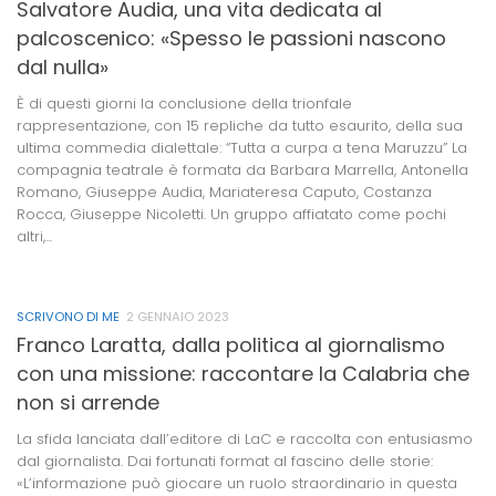
Salvatore Audia, una vita dedicata al
palcoscenico: «Spesso le passioni nascono
dal nulla»
È di questi giorni la conclusione della trionfale
rappresentazione, con 15 repliche da tutto esaurito, della sua
ultima commedia dialettale: “Tutta a curpa a tena Maruzzu” La
compagnia teatrale è formata da Barbara Marrella, Antonella
Romano, Giuseppe Audia, Mariateresa Caputo, Costanza
Rocca, Giuseppe Nicoletti. Un gruppo affiatato come pochi
altri,...
SCRIVONO DI ME
2 GENNAIO 2023
Franco Laratta, dalla politica al giornalismo
con una missione: raccontare la Calabria che
non si arrende
La sfida lanciata dall’editore di LaC e raccolta con entusiasmo
dal giornalista. Dai fortunati format al fascino delle storie:
«L’informazione può giocare un ruolo straordinario in questa